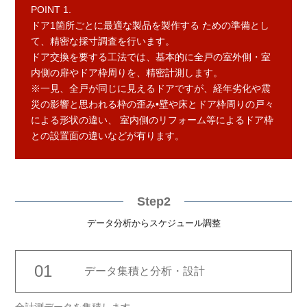
POINT 1.
ドア1箇所ごとに最適な製品を製作する
ための準備とし
て、精密な採寸調査を行います。
ドア交換を要する工法では、基本的に全戸の室外側・室
内側の扉やドア枠周りを、精密計測します。
※一見、全戸が同じに見えるドアですが、経年劣化や震
災の影響と思われる枠の歪み•壁や床とドア枠周りの戸々
による形状の違い、 室内側のリフォーム等によるドア枠
との設置面の違いなどが有ります。
Step2
データ分析からスケジュール調整
01
データ集積と
分析・設計