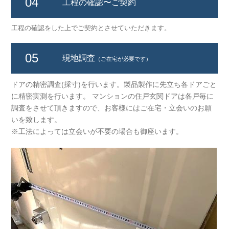
04
工程の確認
〜ご契約
工程の確認をした上でご契約とさせていただきます。
05
現地調査
（ご在宅が必要です）
ドアの精密調査(採寸)を行います。製品製作に先立ち各ドアごと
に精密実測を行います。 マンションの住戸玄関ドアは各戸毎に
調査をさせて頂きますので、お客様にはご在宅・立会いのお願
いを致します。
※工法によっては立会いが不要の場合も御座います。