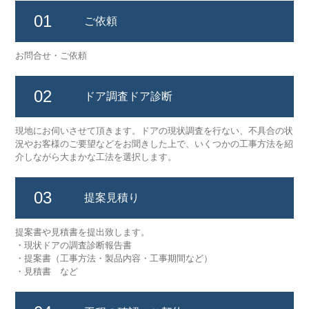
01
ご依頼
お問合せ・ご依頼
02
ドア調査
ドア診断
現地にお伺いさせて頂きます。ドアの現状調査を行ない、不具合の状
況やお客様のご要望などをお聞きした上で、いくつかの工事方法を紹
介しながら大まかな工法を選択します。
03
提案
見積り
提案書や見積書を提出致します。
・現状ドアの調査診断報告書
・提案書（工事方法・製品内容・工事期間など）
・見積書 など