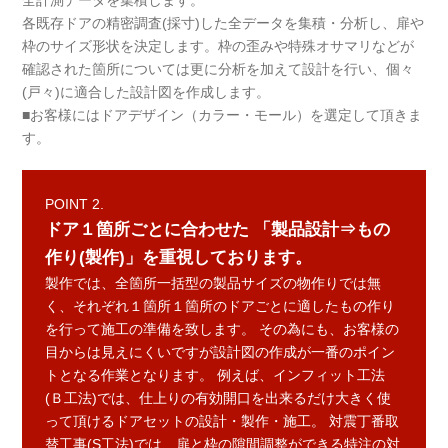
全計測データを集積します。
各既存ドアの精密調査(採寸)した全データを集積・分析し、扉や
枠のサイズ形状を決定します。枠の歪みや特殊オサマリなどが
確認された箇所については更に分析を加えて設計を行い、個々
(戸々)に適合した設計図を作成します。
■お客様にはドアデザイン（カラー・モール）を選定して頂きま
す。
POINT 2.
ドア１箇所ごとに合わせた
「製品設計⇒もの
作り(製作)」を重視しております。
製作では、全箇所一括型の製品サイズの物作りでは無
く、それぞれ１箇所１箇所のドアごとに適したもの作り
を行って施工の準備を致します。 その為にも、お客様の
目からは見えにくいですが設計図の作成が一番のポイン
トとなる作業となります。 例えば、インフィット工法
(Ｂ工法)では、仕上りの有効開口を出来るだけ大きく使
って頂けるドアセットの設計・製作・施工。 対震丁番取
替工事(S工法)では、扉と枠の隙間調整ができる特注の対