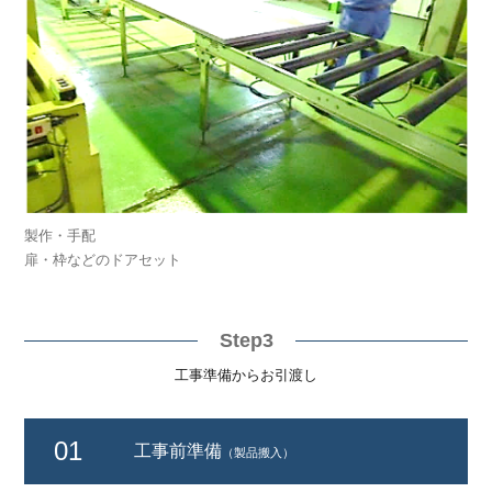
製作・手配
扉・枠などのドアセット
Step3
工事準備からお引渡し
01
工事前準備
（製品搬入）