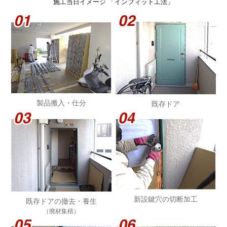
施工当日イメージ 「インフィット工法」
製品搬⼊・仕分
既存ドア
新設鍵穴の切断加工
既存ドアの撤去・養生
（廃材集積）