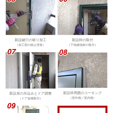
新設鍵穴の斫り加工
新設枠の取付
（加工部の錆止塗装）
（下地補強材の取付）
新設枠周囲のコーキング
新設扉の吊込みとドア調整
（室外側／室内側）
（ドア金物取付）