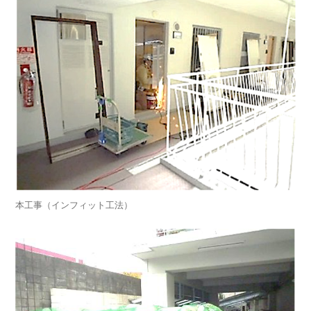
本⼯事（インフィット⼯法）