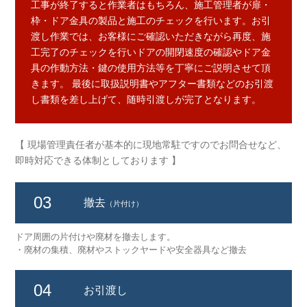
工事が終了すると作業者はもちろん、施工管理者が扉・
枠・ドア金具の製品と施工のチェックを行います。お引
渡し作業では、お客様にご確認いただきながら再度、施
工完了のチェックを行いドアの開閉速度の確認やドア金
具の作動方法・鍵の使用方法等を丁寧にご説明させて頂
きます。 最後に取扱説明書やアフター書類などのお引渡
し書類を差し上げて、随時引渡しが完了となります。
【 現場管理責任者が基本的に現地常駐ですのでお問合せなど、
即時対応できる体制としております 】
03
撤去
（片付け）
ドア周囲の片付けや廃材を撤去します。
・廃材の集積、廃材やストックヤードや安全器具など撤去
04
お引渡し