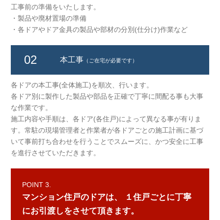
工事前の準備をいたします。
・製品や廃材置場の準備
・各ドアやドア金具の製品や部材の分別(仕分け)作業など
02
本工事
（ご在宅が必要です）
各ドアの本工事(全体施工)を順次、行います。
各ドア別に製作した製品や部品を正確で丁寧に間配る事も大事
な作業です。
施工内容や手順は、各ドア(各住戸)によって異なる事が有りま
す。常駐の現場管理者と作業者が各ドアごとの施工計画に基づ
いて事前打ち合わせを行うことでスムーズに、かつ安全に工事
を進行させていただきます。
POINT 3.
マンション住戸のドアは、
１住戸ごとに丁寧
にお引渡しをさせて頂きます。